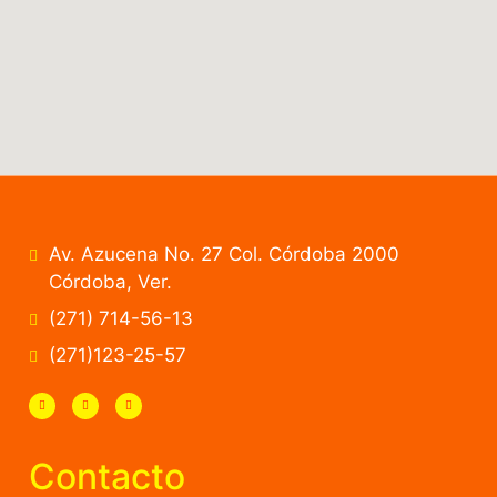
Av. Azucena No. 27 Col. Córdoba 2000
Córdoba, Ver.
(271) 714-56-13
(271)123-25-57
Contacto