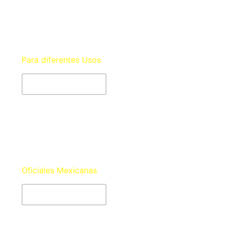
Señalización
Para diferentes Usos
Más Información
Normativa
Oficiales Mexicanas
Más Información