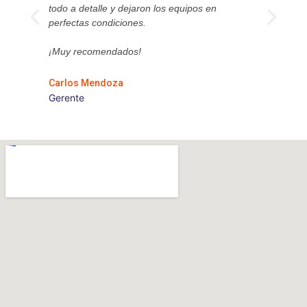
todo a detalle y dejaron los equipos en
ade
perfectas condiciones.
¡Si
¡Muy recomendados!
Lu
Carlos Mendoza
En
Gerente